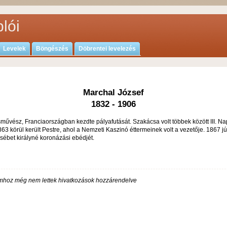
lói
Levelek
Böngészés
Döbrentei levelezés
Marchal József
1832 - 1906
művész, Franciaországban kezdte pályafutását. Szakácsa volt többek között III. N
63 körül került Pestre, ahol a Nemzeti Kaszinó éttermeinek volt a vezetője. 1867 j
sébet királyné koronázási ebédjét.
hoz még nem lettek hivatkozások hozzárendelve