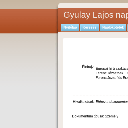
Gyulay Lajos nap
Nyitólap
Keresés
Naplókötetek
Életrajz:
Európai hírű szakács
Ferenc Józsefnek. 18
Ferenc József és Erz
Hivatkozások:
Ehhez a dokumentum
Dokumentum típusa: Személy